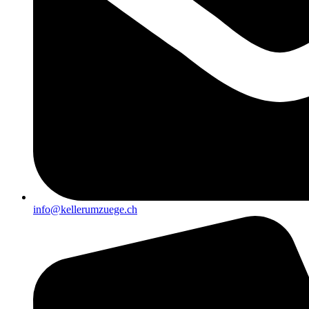
info@kellerumzuege.ch