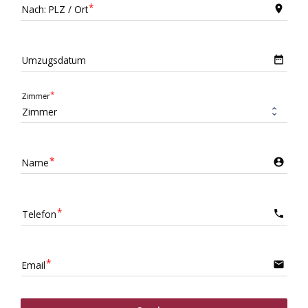
Nach: PLZ / Ort
location_on
Umzugsdatum
date_range
Zimmer
Name
account_circle
Telefon
call
Email
email