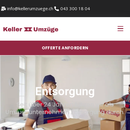
info@kellerumzuege.ch
043 300 18 04
OFFERTE ANFORDERN
Entsorgung
Seit über 24 Jahren führen wir als
Umzugsunternehmen Entsorgung durch.