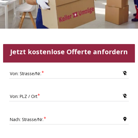
Jetzt kostenlose Offerte anfordern
Von: Strasse/Nr.
location_off
Von: PLZ / Ort
location_off
Nach: Strasse/Nr.
location_on