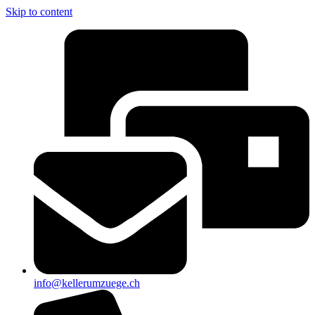
Skip to content
info@kellerumzuege.ch