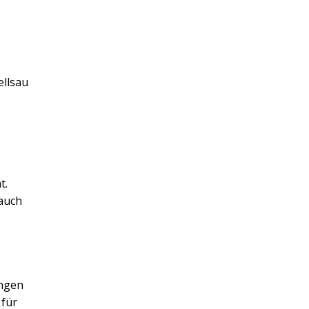
ellsau
t.
 auch
ungen
 für