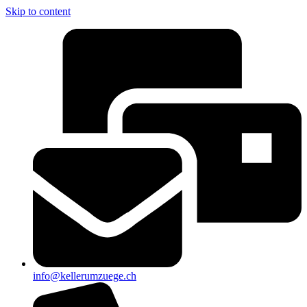
Skip to content
info@kellerumzuege.ch