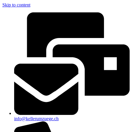
Skip to content
info@kellerumzuege.ch