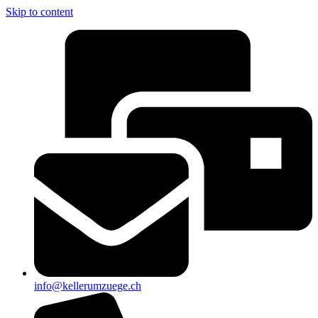
Skip to content
info@kellerumzuege.ch