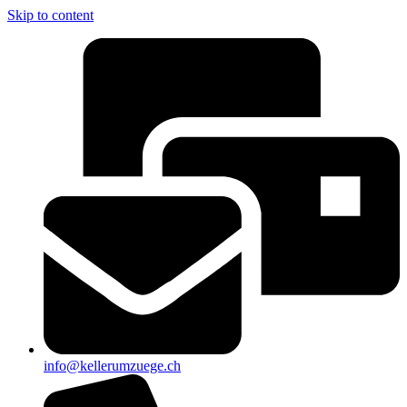
Skip to content
info@kellerumzuege.ch