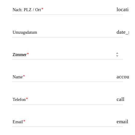
locatio
Nach: PLZ / Ort
date_ra
Umzugsdatum
Zimmer
account_
Name
call
Telefon
email
Email