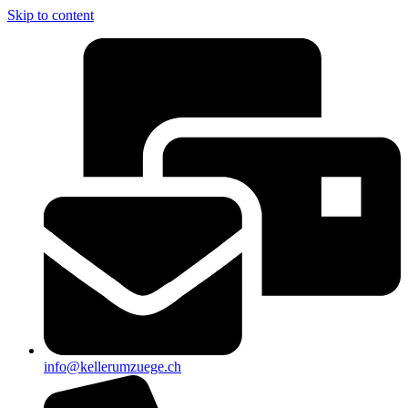
Skip to content
info@kellerumzuege.ch