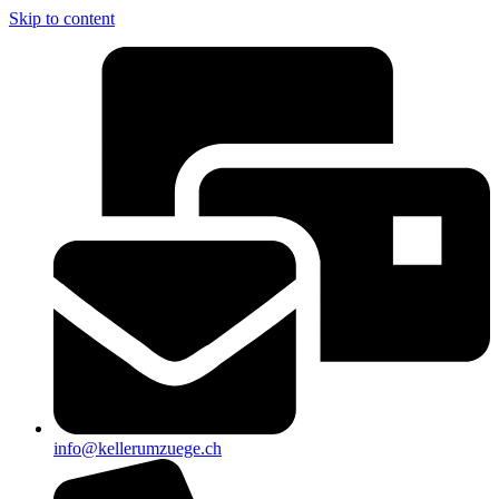
Skip to content
info@kellerumzuege.ch