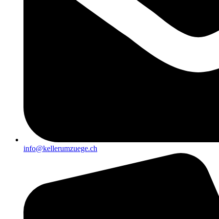
info@kellerumzuege.ch