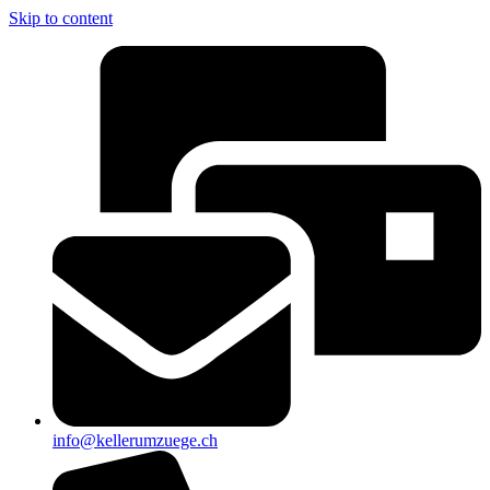
Skip to content
info@kellerumzuege.ch