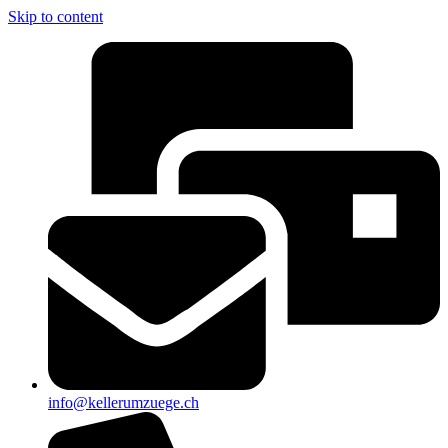
Skip to content
info@kellerumzuege.ch