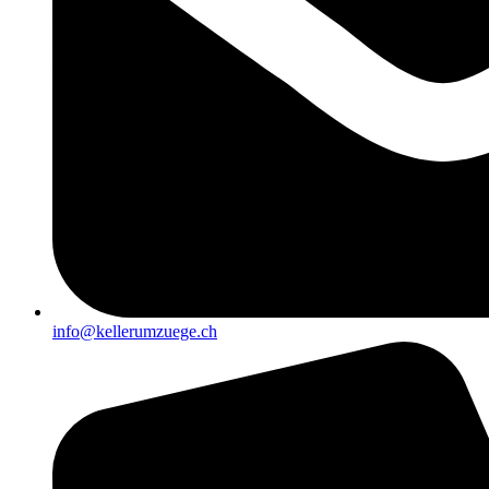
info@kellerumzuege.ch