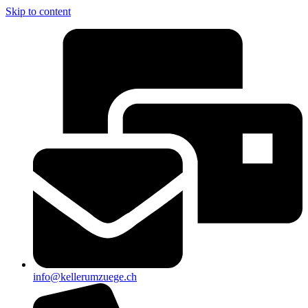
Skip to content
info@kellerumzuege.ch