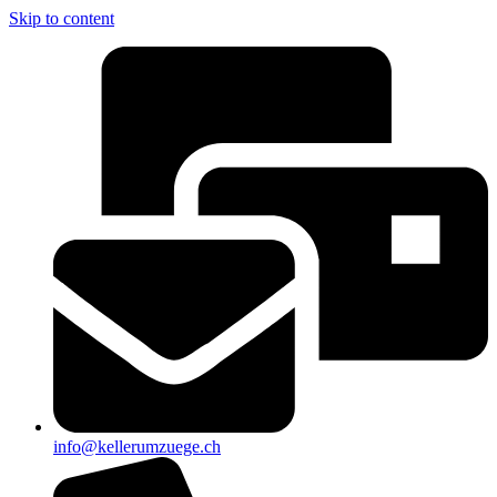
Skip to content
info@kellerumzuege.ch