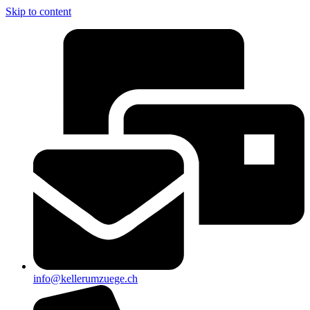
Skip to content
info@kellerumzuege.ch