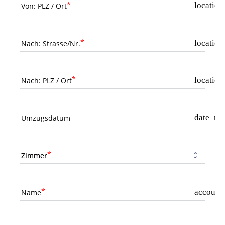
location
Von: PLZ / Ort
locatio
Nach: Strasse/Nr.
locatio
Nach: PLZ / Ort
date_ra
Umzugsdatum
Zimmer
account_
Name