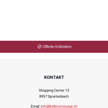
Zeitproblem? Kein Problem für uns! Erhalten
Sie Ihre Offerte innerhalb 1 Minute.
Offerte Anfordern
KONTAKT
Shopping Center 13
8957 Spreitenbach
Email:
info@kellerumzuege.ch