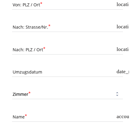
location
Von: PLZ / Ort
locatio
Nach: Strasse/Nr.
locatio
Nach: PLZ / Ort
date_ra
Umzugsdatum
Zimmer
account_
Name