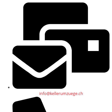
info@kellerumzuege.ch