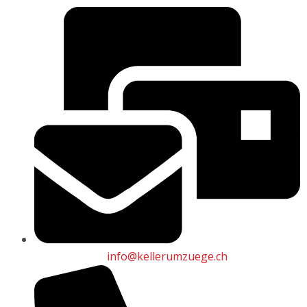
info@kellerumzuege.ch