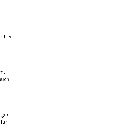
sfrei
mt.
 auch
ungen
 für