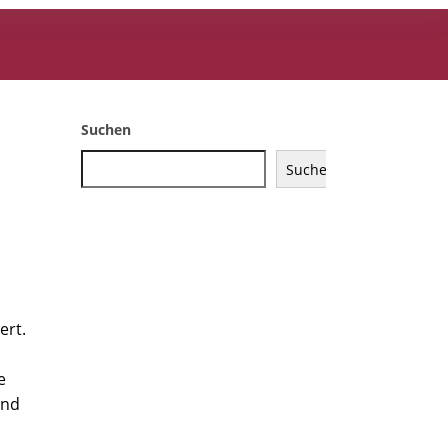
Suchen
Suchen
ert.
e
ind