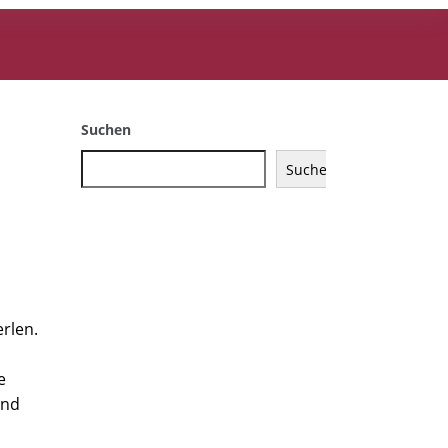
Suchen
Suchen
rlen.
e
ind