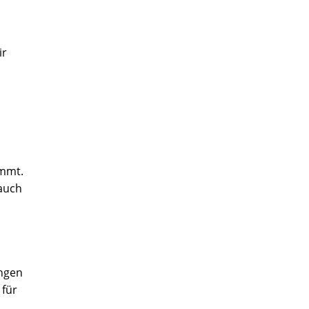
ir
ommt.
 auch
ungen
 für