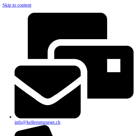
Skip to content
info@kellerumzuege.ch