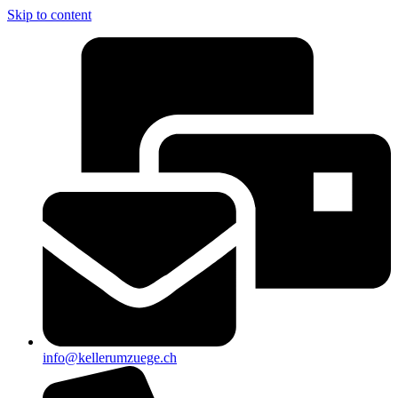
Skip to content
info@kellerumzuege.ch