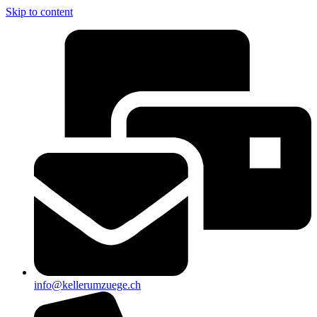
Skip to content
info@kellerumzuege.ch