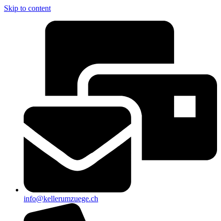
Skip to content
info@kellerumzuege.ch