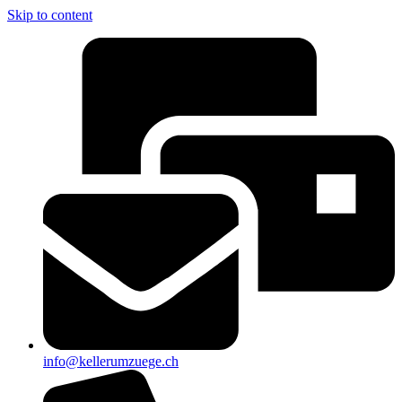
Skip to content
info@kellerumzuege.ch