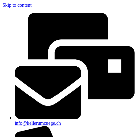
Skip to content
info@kellerumzuege.ch