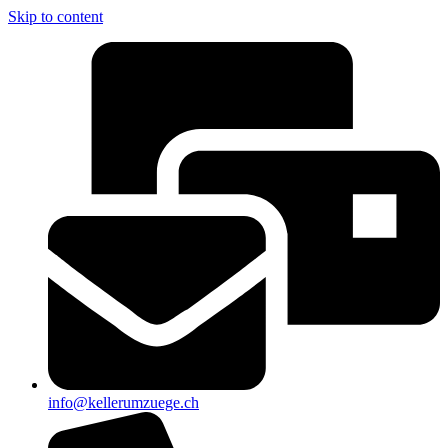
Skip to content
info@kellerumzuege.ch