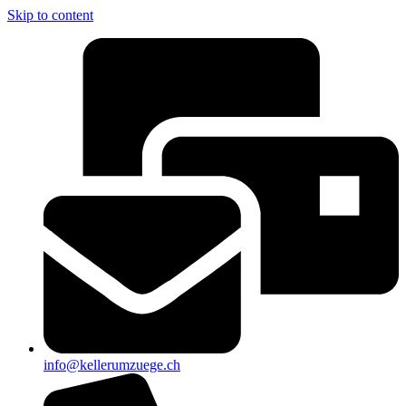
Skip to content
info@kellerumzuege.ch