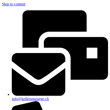
Skip to content
info@kellerumzuege.ch