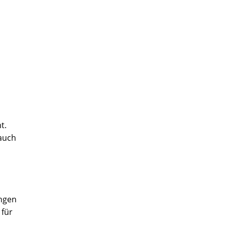
t.
 auch
ungen
 für