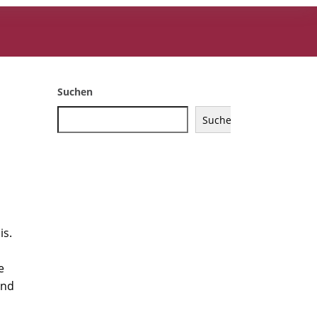
Suchen
Suchen
is.
e
ind