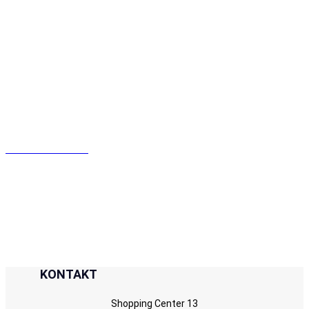
Zeitproblem? Kein Problem für uns! Erhalten
Sie Ihre Offerte innerhalb 1 Minute.
Offerte Anfordern
KONTAKT
Shopping Center 13