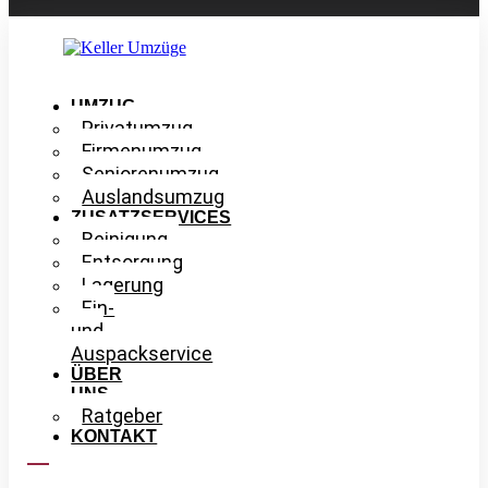
UMZUG
Privatumzug
Firmenumzug
Seniorenumzug
Auslandsumzug
ZUSATZSERVICES
Reinigung
Entsorgung
Lagerung
Ein-
und
Auspackservice
ÜBER
UNS
Ratgeber
KONTAKT