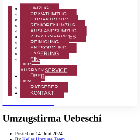
UMZUG
PRIVATUMZUG
FIRMENUMZUG
SENIORENUMZUG
AUSLANDSUMZUG
ZUSATZSERVICES
REINIGUNG
ENTSORGUNG
LAGERUNG
EIN-
UND
AUSPACKSERVICE
ÜBER
UNS
RATGEBER
KONTAKT
OFFERTE ANFORDERN
Umzugsfirma Uebeschi
Posted on
14. Juni 2024
By
Keller Umzüge Team