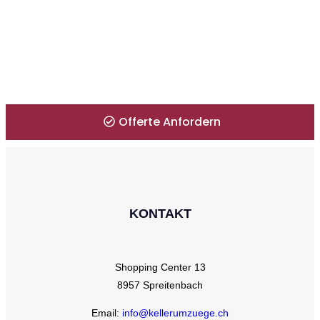
Zeitproblem? Kein Problem für uns!
Erhalten Sie Ihre Offerte innerhalb 1
Minute.
Offerte Anfordern
KONTAKT
Shopping Center 13
8957 Spreitenbach
Email:
info@kellerumzuege.ch