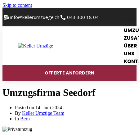
Skip to content
info@kellerumzuege.ch
043 300 18 04
UMZ
ZUSA
ÜBER
UNS
KONT
OFFERTE ANFORDERN
Umzugsfirma Seedorf
Posted on
14. Juni 2024
By
Keller Umzüge Team
In
Bern