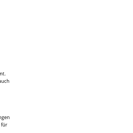
mt.
 auch
ungen
 für