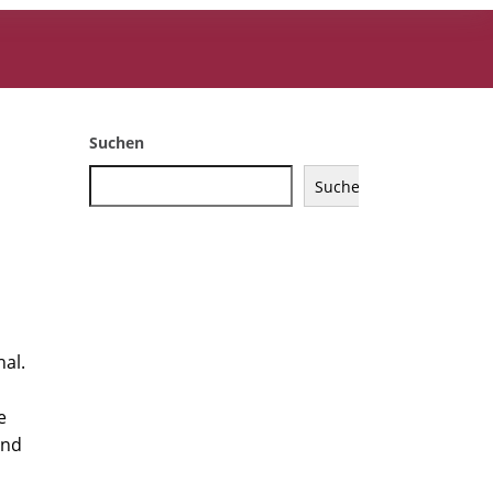
Suchen
Suchen
al.
e
ind