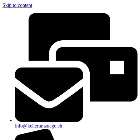
Skip to content
info@kellerumzuege.ch