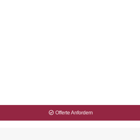
Zeitproblem? Kein Problem für uns!
Erhalten Sie Ihre Offerte innerhalb 1 Minute.
Offerte Anfordern