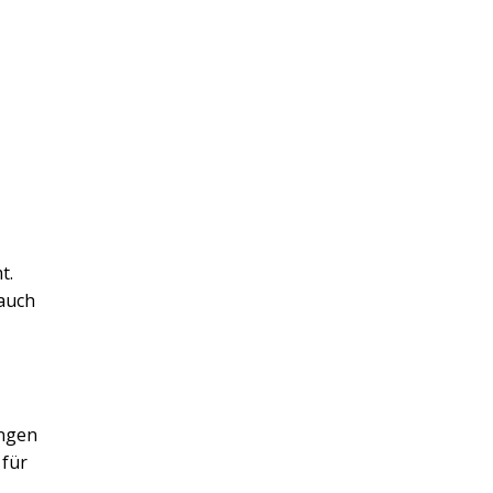
t.
 auch
ungen
 für