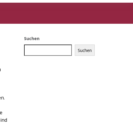
Suchen
Suchen
r
en.
ie
sind