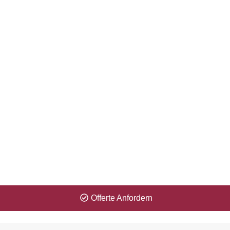
Zeitproblem? Kein Problem für uns! Erhalten
Sie Ihre Offerte innerhalb 1 Minute.
Offerte Anfordern