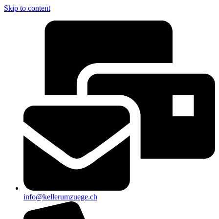
Skip to content
info@kellerumzuege.ch