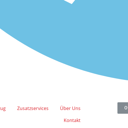
ug
Zusatzservices
Über Uns
O
Kontakt