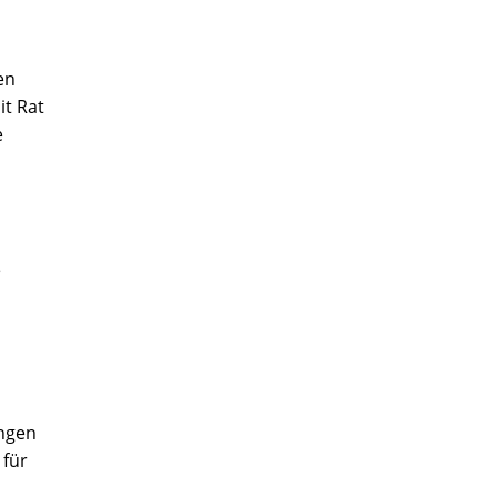
en
it Rat
e
e
ungen
 für