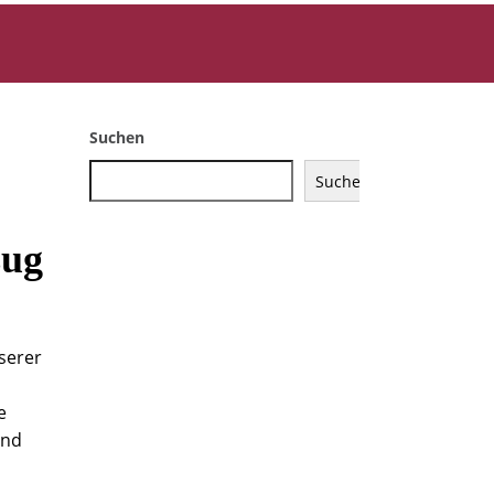
Suchen
Suchen
zug
serer
e
ind