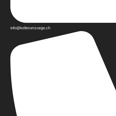
info@kellerumzuege.ch