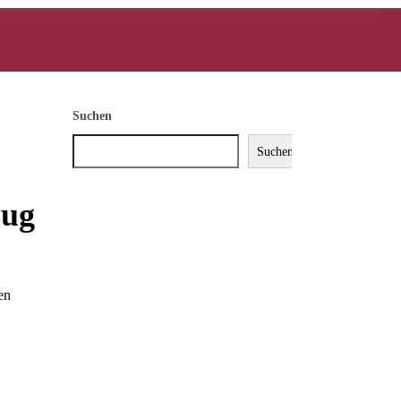
Suchen
Suchen
zug
en