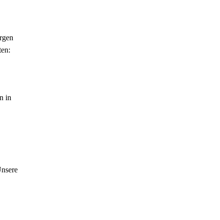
orgen
ten:
n in
Unsere