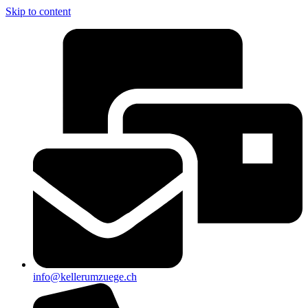
Skip to content
info@kellerumzuege.ch