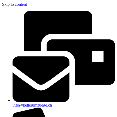
Skip to content
info@kellerumzuege.ch