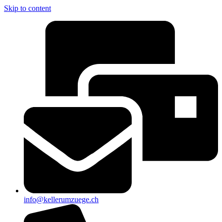
Skip to content
info@kellerumzuege.ch