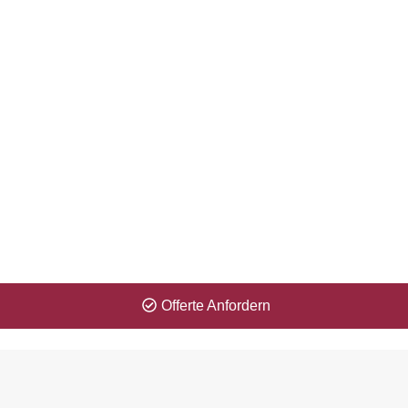
Zeitproblem? Kein Problem für uns!
Erhalten Sie Ihre Offerte innerhalb 1 Minute.
Offerte Anfordern