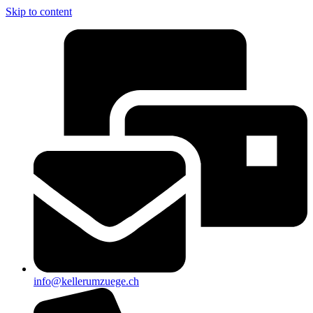
Skip to content
info@kellerumzuege.ch