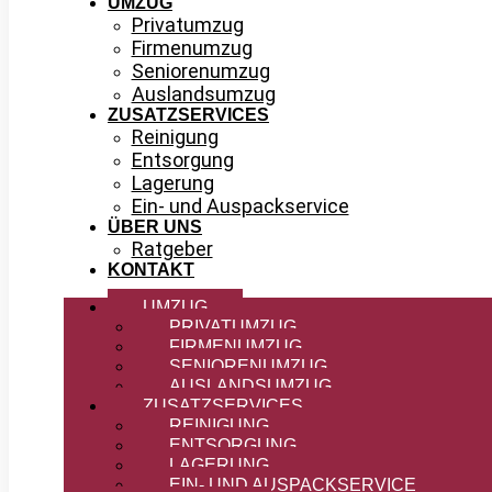
UMZUG
Privatumzug
Firmenumzug
Seniorenumzug
Auslandsumzug
ZUSATZSERVICES
Reinigung
Entsorgung
Lagerung
Ein- und Auspackservice
ÜBER UNS
Ratgeber
KONTAKT
UMZUG
PRIVATUMZUG
FIRMENUMZUG
SENIORENUMZUG
AUSLANDSUMZUG
ZUSATZSERVICES
REINIGUNG
ENTSORGUNG
LAGERUNG
EIN- UND AUSPACKSERVICE