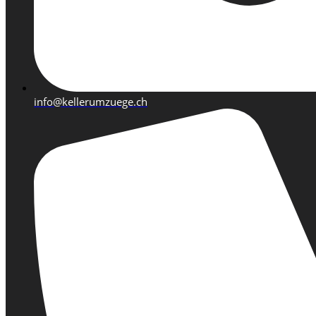
info@kellerumzuege.ch