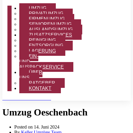
UMZUG
PRIVATUMZUG
FIRMENUMZUG
SENIORENUMZUG
AUSLANDSUMZUG
ZUSATZSERVICES
REINIGUNG
ENTSORGUNG
LAGERUNG
EIN-
UND
AUSPACKSERVICE
ÜBER
UNS
RATGEBER
KONTAKT
OFFERTE ANFORDERN
Umzug Oeschenbach
Posted on
14. Juni 2024
By
Keller Umzüge Team