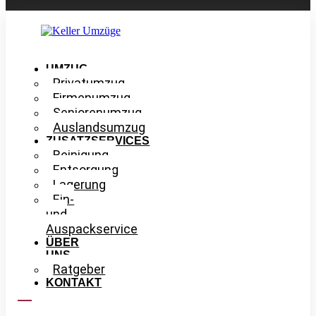
UMZUG
Privatumzug
Firmenumzug
Seniorenumzug
Auslandsumzug
ZUSATZSERVICES
Reinigung
Entsorgung
Lagerung
Ein-
und
Auspackservice
ÜBER
UNS
Ratgeber
KONTAKT