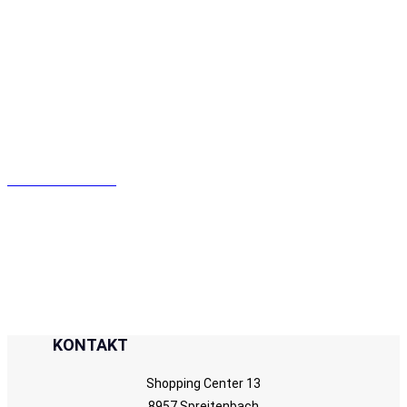
Zeitproblem? Kein Problem für uns! Erhalten
Sie Ihre Offerte innerhalb 1 Minute.
Offerte Anfordern
KONTAKT
Shopping Center 13
8957 Spreitenbach